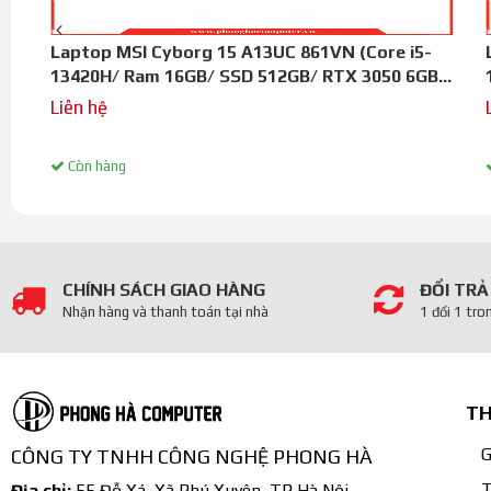
Laptop MSI Cyborg 15 A13UC 861VN (Core i5-
13420H/ Ram 16GB/ SSD 512GB/ RTX 3050 6GB
GDDR6/ màn hình 15.6 inch FHD/ 144Hz/ Đen
Liên hệ
Còn hàng
CHÍNH SÁCH GIAO HÀNG
ĐỔI TRẢ
Nhận hàng và thanh toán tại nhà
1 đổi 1 tro
Dell gaming G3 3590 đảm bảo cho các game thủ chiến mượt
đặt max setting với bộ vi xử lý chip Intel i7 9750H cùng 
đảm bảo khả năng đa nhiệm nhiều tác vụ cùng lúc, khởi độ
TH
lớn. Thoải mái cho bạn tải các tựa game offline về máy.
G
CÔNG TY TNHH CÔNG NGHỆ PHONG HÀ
Dell gaming G3 3590: Trang bị hệ thống tản nhiệt cực k
T
Địa chỉ:
55 Đỗ Xá, Xã Phú Xuyên, TP Hà Nội