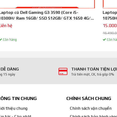
Laptop cũ Dell Gaming G3 3590 (Core i5-
Laptop 
10300H/ Ram 16GB/ SSD 512GB/ GTX 1650 4G/
10750H
màn hình 15.6 FHD/ Đen)
màn hìn
Liên hệ
15.000
16.490.
Còn hàng
Còn hà
 DỄ DÀNG
THANH TOÁN TIỆN LỢ
ng 15 ngày
Trả tiền mặt, CK, trả góp 0%
 hầu hết mọi tựa game hot nhất hiện nay ở cài
card rời 1660Ti. Bộ nhớ RAM 16GB, SSD 512GB
ng game nhanh và lưu trữ dung lượng dữ liệu
ÔNG TIN CHUNG
CHÍNH SÁCH CHUNG
iới thiệu chung
Chính sách vận chuyển
ỳ hiệu quả
in tức - Cập nhật
Chính sách bảo hành vàn