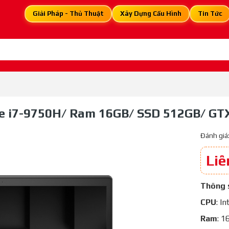
Giải Pháp - Thủ Thuật
Xây Dựng Cấu Hình
Tin Tức
re i7-9750H/ Ram 16GB/ SSD 512GB/ GTX
Đánh giá
Liê
Thông 
CPU
: I
Ram
: 1