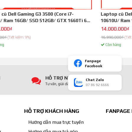
cũ Dell Gaming G3 3500 (Core i7-
Laptop cũ Dell
/ Ram 16GB/ SSD 512GB/ GTX 1660Ti 6G/
10610U/ Ram 
h 15.6 inch FHD IPS/ 144hz/ Đen)
inch FHD Cảm
.000₫
14.000.000₫
000₫
16.990.000₫
(Tiết kiệm: 9%)
(Tiế
ng
Còn hàng
Fanpage
Facebook
I
HỖ TRỢ NHIỆT TÌNH
Chat Zalo
Tư vấn, giải đáp mọi thắc mắc
07 86 92 6666
HỖ TRỢ KHÁCH HÀNG
FANPAGE
Hướng dẫn mua trực tuyến
g
Hướng dẫn mua trả góp