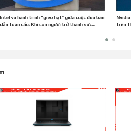
Intel và hành trình “gieo hạt” giữa cuộc đua bán
Nvidia
dẫn toàn cầu: Khi con người trở thành sức
trên t
mạnh định vị quốc gia
em