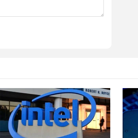
aming khác, Dell gaming G3 3590 có thiết kế
ng đường nét. Chiếc máy có độ hoàn thiện cao,
h chạy xuyên suốt thân máy. Tổng thể máy khá
g khi phải di chuyển cùng máy.
ọi tác vụ