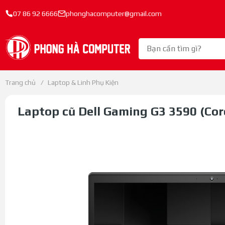
07 86 92 6666
phonghacomputer@gmail.com
Trang chủ
/
Laptop & Linh Phụ Kiện
Laptop cũ Dell Gaming G3 3590 (Co