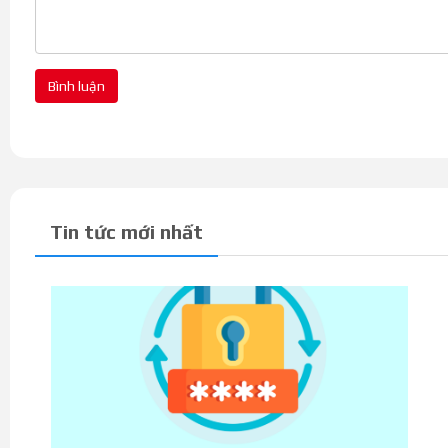
Bình luận
Tin tức mới nhất
Trái ngược với phong cách hầm hố của nhiều dòng laptop g
khá lịch lãm nhưng vẫn giữ được sự mạnh mẽ nhất định tro
bền bỉ với màu đen tối giản cùng các đường viền tông xan
gọn gàng mang lại tính cơ động cao, tiện lợi cho người dùn
Dell gaming G3 3590: Hiệu năng mạnh mẽ, làm cực tốt m