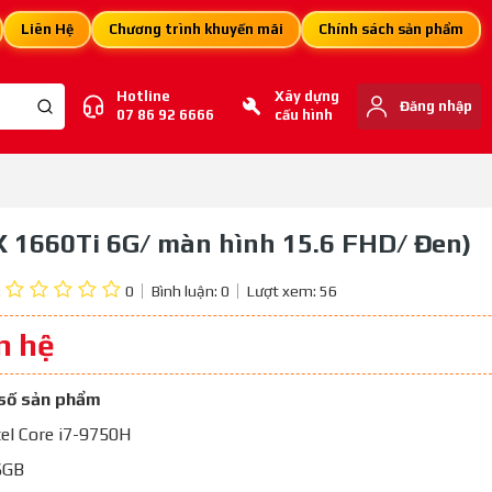
Liên Hệ
Chương trình khuyến mãi
Chính sách sản phẩm
Hotline
Xây dựng
Đăng nhập
07 86 92 6666
cấu hình
 1660Ti 6G/ màn hình 15.6 FHD/ Đen)
:
0
Bình luận:
0
Lượt xem:
56
n hệ
số sản phẩm
ntel Core i7-9750H
6GB