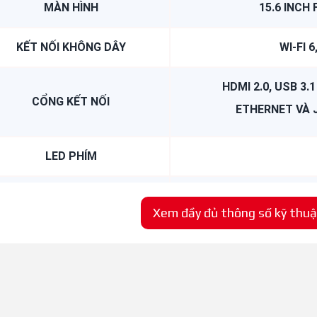
MÀN HÌNH
15.6 INCH 
KẾT NỐI KHÔNG DÂY
WI-FI 
HDMI 2.0, USB 3.
CỔNG KẾT NỐI
ETHERNET VÀ 
LED PHÍM
TRỌNG LƯỢNG
Xem đầy đủ thông số kỹ thu
MÀU SẮC