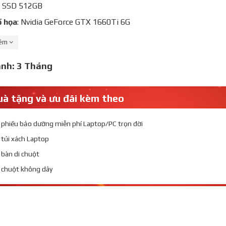
: SSD 512GB
ồ họa
: Nvidia GeForce GTX 1660Ti 6G
nh
: 15.6 inch FHD
hêm
lượng
: 2.5kg
ành:
3 Tháng
c
: Đen
à tặng và ưu đãi kèm theo
 phiếu bảo dưỡng miễn phí Laptop/PC trọn đời
 túi xách Laptop
 bàn di chuột
 chuột không dây