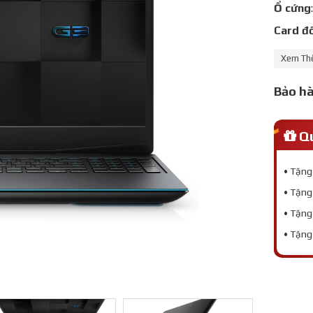
Ổ cứng
Card đ
Màn hì
Xem T
Trọng 
Bảo h
Màu sắ
Qu
• Tặng
• Tặng
• Tặng
• Tặng