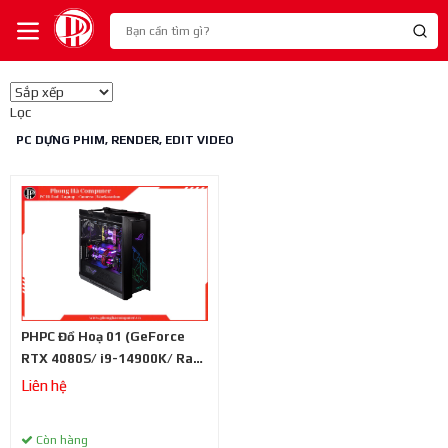
Lọc
PC DỰNG PHIM, RENDER, EDIT VIDEO
PHPC Đồ Hoạ 01 (GeForce
RTX 4080S/ i9-14900K/ Ram
64GB / SSD 2TB/ Z790/
Liên hệ
1200W)
Còn hàng