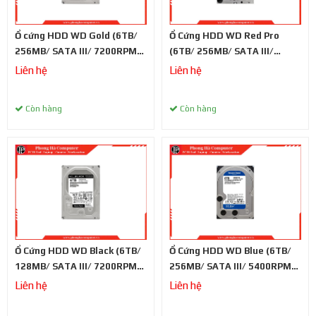
Ổ cứng HDD WD Gold (6TB/
Ổ Cứng HDD WD Red Pro
256MB/ SATA III/ 7200RPM/
(6TB/ 256MB/ SATA III/
3.5 inch)
7200RPM/ 3.5 inch)
Liên hệ
Liên hệ
Còn hàng
Còn hàng
Ổ Cứng HDD WD Black (6TB/
Ổ Cứng HDD WD Blue (6TB/
128MB/ SATA III/ 7200RPM/
256MB/ SATA III/ 5400RPM/
3.5 inch)
3.5 inch)
Liên hệ
Liên hệ