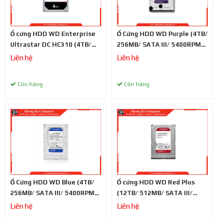
Ổ cứng HDD WD Enterprise
Ổ Cứng HDD WD Purple (4TB/
Ultrastar DC HC310 (4TB/
256MB/ SATA III/ 5400RPM/
256MB/ SATA III/ 7200RPM/
3.5 inch)
Liên hệ
Liên hệ
3.5inch)
Còn hàng
Còn hàng
Ổ Cứng HDD WD Blue (4TB/
Ổ cứng HDD WD Red Plus
256MB/ SATA III/ 5400RPM/
(12TB/ 512MB/ SATA III/
3.5 inch)
7200RPM/ 3.5 inch)
Liên hệ
Liên hệ