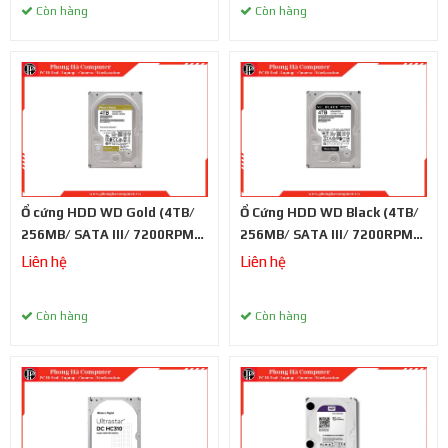
Còn hàng
Còn hàng
Ổ cứng HDD WD Gold (4TB/
Ổ Cứng HDD WD Black (4TB/
256MB/ SATA III/ 7200RPM/
256MB/ SATA III/ 7200RPM/
3.5 inch)
3.5 inch)
Liên hệ
Liên hệ
Còn hàng
Còn hàng