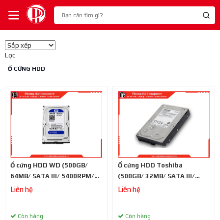
Lọc
Ổ CỨNG HDD
Ổ cứng HDD WD (500GB/
Ổ cứng HDD Toshiba
64MB/ SATA III/ 5400RPM/
(500GB/ 32MB/ SATA III/
3.5 inch)
7200rpm/ 3.5 inch)
Liên hệ
Liên hệ
Còn hàng
Còn hàng