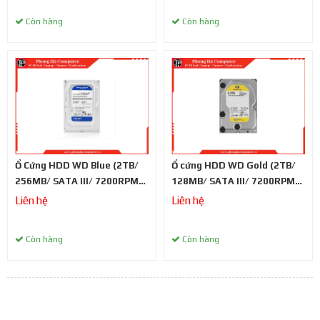
Còn hàng
Còn hàng
Ổ Cứng HDD WD Blue (2TB/
Ổ cứng HDD WD Gold (2TB/
256MB/ SATA III/ 7200RPM/
128MB/ SATA III/ 7200RPM/
3.5 inch)
3.5 inch)
Liên hệ
Liên hệ
Còn hàng
Còn hàng