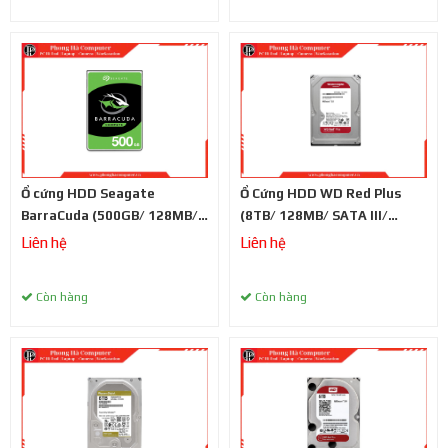
Ổ cứng HDD Seagate
Ổ Cứng HDD WD Red Plus
BarraCuda (500GB/ 128MB/
(8TB/ 128MB/ SATA III/
SATA III/ 5400RPM/ 2.5 inch)
5640RPM/ 3.5 inch)
Liên hệ
Liên hệ
Còn hàng
Còn hàng