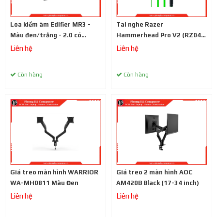
Loa kiểm âm Edifier MR3 -
Tai nghe Razer
Màu đen/trắng - 2.0 có
Hammerhead Pro V2 (RZ04-
bluetooth
01730100-R3A1)
Liên hệ
Liên hệ
Còn hàng
Còn hàng
Giá treo màn hình WARRIOR
Giá treo 2 màn hình AOC
WA-MH0811 Màu Đen
AM420B Black (17-34 inch)
Liên hệ
Liên hệ