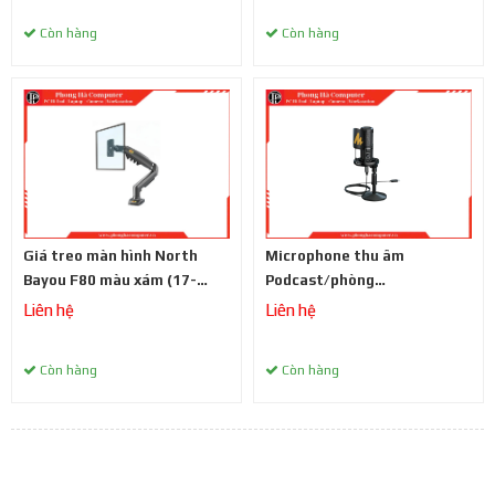
Còn hàng
Còn hàng
Giá treo màn hình North
Microphone thu âm
Bayou F80 màu xám (17-
Podcast/phòng
30inch)
thu/Livestream Maono
Liên hệ
Liên hệ
PM461
Còn hàng
Còn hàng