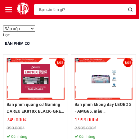
Lọc
BÀN PHÍM CƠ
Bàn phím quang cơ Gaming
Bàn phím không dây LEOBOG
DAREU EK810X BLACK-GREY
- AMG65, màu
(WATERPROOF, Optical
Pink+White+Blue (Jadeite
749.000₫
1.999.000₫
switch, MULTI LED)
Switch)
899.000₫
2.599.000₫
Còn hàng
Còn hàng