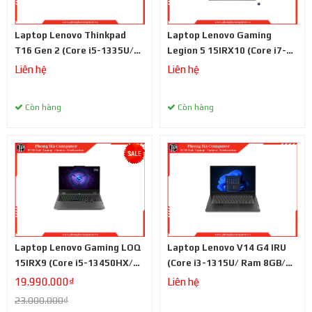
Laptop Lenovo Thinkpad
Laptop Lenovo Gaming
T16 Gen 2 (Core i5-1335U/
Legion 5 15IRX10 (Core i7-
Ram 16GB/ SSD 512GB/ màn
14700HX/ Ram 16GB/ SSD
Liên hệ
Liên hệ
hình 16 inch FHD/ Đen)
512GB/ RTX 5050 8GB/ màn
hình 15.1 inch WQXGA
Còn hàng
Còn hàng
OLED/ 165Hz/ Đen)
Laptop Lenovo Gaming LOQ
Laptop Lenovo V14 G4 IRU
15IRX9 (Core i5-13450HX/
(Core i3-1315U/ Ram 8GB/
Ram 12GB/ SSD 512GB/ RTX
SSD 512GB/ màn hình 14
19.990.000₫
Liên hệ
3050 6GB/ màn hình 15.6
inch FHD/ Xám)
23.000.000₫
inch FHD/ 144Hz/ Xám)