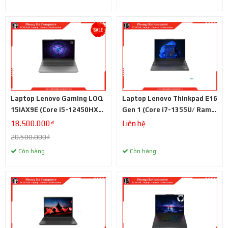
Laptop Lenovo Gaming LOQ
Laptop Lenovo Thinkpad E16
15IAX9E (Core i5-12450HX/
Gen 1 (Core i7-1355U/ Ram
Ram 16GB/ SSD 512GB/ RTX
16GB/ SSD 512GB/ màn hình
18.500.000₫
Liên hệ
2050 4G / màn hình 15.6 inch
16 inch WUXGA/ Đen)
20.500.000₫
FHD/ 144Hz/ Xám)
Còn hàng
Còn hàng