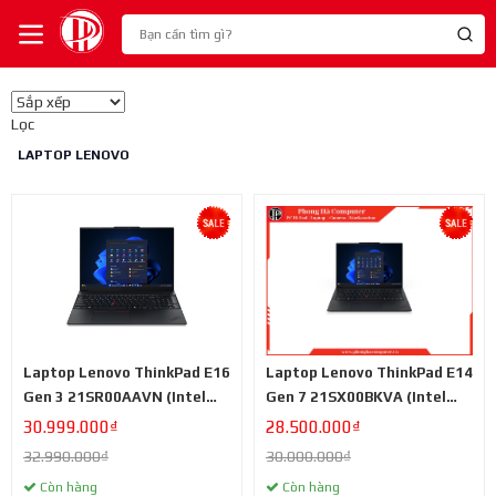
Lọc
LAPTOP LENOVO
Laptop Lenovo ThinkPad E16
Laptop Lenovo ThinkPad E14
Gen 3 21SR00AAVN (Intel
Gen 7 21SX00BKVA (Intel
Core Ultra 5 135H | Intel
Core Ultra 5 135H | Intel
30.999.000₫
28.500.000₫
Graphics | 16 inch WUXGA
Graphics | 14 inch WUXGA
32.990.000₫
30.000.000₫
IPS | 16GB | 512GB | Win 11 |
IPS | 16GB | 512Gb | NoOS |
Còn hàng
Còn hàng
Đen)
Đen)